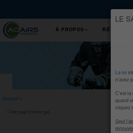
LE S
À PROPOS
RÉGIONS
La loi
in
n’avez 
C’est la
Accueil
>
quand vo
clique
Cette page n'existe pas.
Seul l’a
renouve