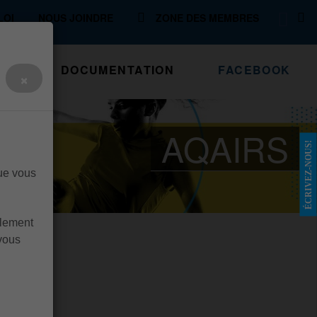
LOI
NOUS JOINDRE
ZONE DES MEMBRES
S
DOCUMENTATION
FACEBOOK
×
AQAIRS
ÉCRIVEZ-NOUS!
que vous
llement
 vous