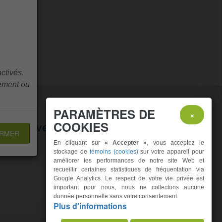
ctivés.
lement ou
PARAMÈTRES DE
×
Suivez-nous!
COOKIES
RMER
En cliquant sur
« Accepter »
, vous acceptez le
stockage de
témoins (cookies)
sur votre appareil pour
améliorer les performances de notre site Web et
recueillir certaines statistiques de fréquentation via
Google Analytics. Le respect de votre vie privée est
important pour nous, nous ne collectons aucune
donnée personnelle sans votre consentement.
Plus d'informations