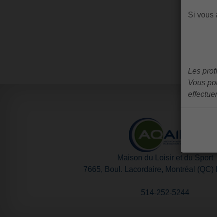
Si vous 
Les prof
Vous pou
effectue
Maison du Loisir et du Sport
7665, Boul. Lacordaire, Montréal (QC
514-252-5244