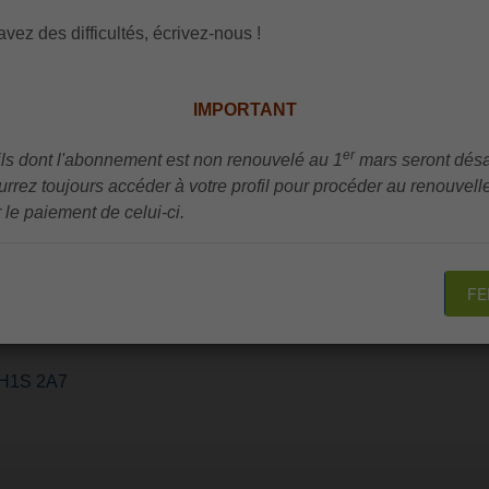
avez des difficultés, écrivez-nous !
IMPORTANT
er
ils dont l'abonnement est non renouvelé au 1
mars seront désa
rrez toujours accéder à votre profil pour procéder au renouvel
r le paiement de celui-ci.
FE
) H1S 2A7