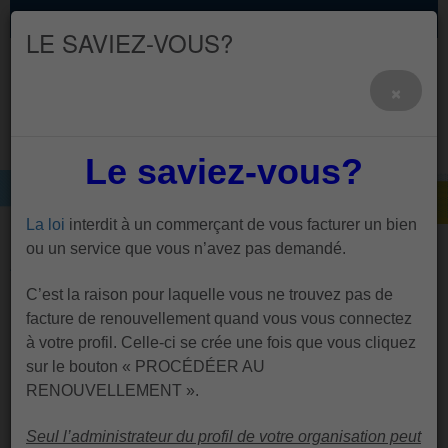
Emploi
Nous joindre
Zone des membres
LE SAVIEZ-VOUS?
×
Le
saviez-vous?
AQAIRS
La loi
interdit à un commerçant de vous facturer un bien
ou un service que vous n’avez pas demandé.
Accueil
>
C’est la raison pour laquelle vous ne trouvez pas de
Cette page n'existe pas.
facture de renouvellement quand vous vous connectez
à votre profil. Celle-ci se crée une fois que vous cliquez
sur le bouton « PROCÉDÉER AU
RENOUVELLEMENT ».
Seul l’administrateur du profil de votre organisation peut